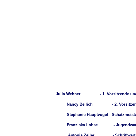
Julia Wehner - 1. Vorsitzende und Le
Nancy Beilich - 2. Vorsitzende und Leiter
Stephanie Hauptvogel - Schatzmeister
Franziska Lohse - Jugendwart
Antonia Zeiler - Schriftwarti