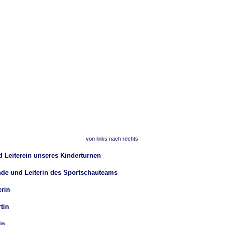
von links nach rechts
iterein unseres Kinderturnen
in des Sportschauteams
in
in
n