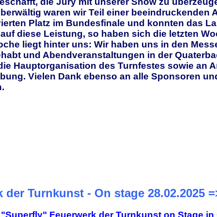
geschafft, die Jury mit unserer Show zu überzeug
erwältig waren wir Teil einer beeindruckenden 
 vierten Platz im Bundesfinale und konnten das 
 auf diese Leistung, so haben sich die letzten W
he liegt hinter uns: Wir haben uns in den Messeha
gehabt und Abendveranstaltungen in der Quaterba
 die Hauptorganisation des Turnfestes sowie an 
bung. Vielen Dank ebenso an alle Sponsoren und
.
 der Turnkunst - On stage 28.02.2025 =
"Superfly" Feuerwerk der Turnkunst on Stage in 