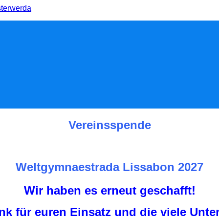
Vereinsspende
Weltgymnaestrada Lissabon 2027
Wir haben es erneut geschafft!
nk für euren Einsatz und die viele Unte