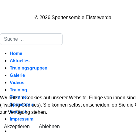
© 2026 Sportensemble Elsterwerda
Suchen
Home
Aktuelles
Trainingsgruppen
Galerie
Videos
Training
Termine
Wir nutzen Cookies auf unserer Website. Einige von ihnen sind
Sponsoren
(Tracking Cookies). Sie können selbst entscheiden, ob Sie die
Kontakt
zur Verfügung stehen.
Impressum
Akzeptieren
Ablehnen