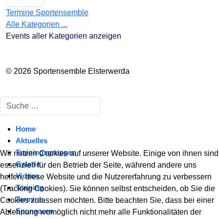
Termine Sportensemble
Alle Kategorien ...
Events aller Kategorien anzeigen
© 2026 Sportensemble Elsterwerda
Suchen
Home
Aktuelles
Trainingsgruppen
Wir nutzen Cookies auf unserer Website. Einige von ihnen sind
Galerie
essenziell für den Betrieb der Seite, während andere uns
Videos
helfen, diese Website und die Nutzererfahrung zu verbessern
Training
(Tracking Cookies). Sie können selbst entscheiden, ob Sie die
Termine
Cookies zulassen möchten. Bitte beachten Sie, dass bei einer
Sponsoren
Ablehnung womöglich nicht mehr alle Funktionalitäten der