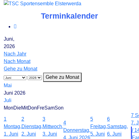
Terminkalender
Juni,
2026
Nach Jahr
Nach Monat
Gehe zu Monat
Gehe zu Monat
Mai
Juni 2026
Juli
Mon
Die
Mit
Don
Fre
Sam
Son
7
S
1
2
3
5
6
4
7. 
Montag,
Dienstag,
Mittwoch,
Freitag,
Samstag,
Donnerstag,
/ 1
1. Juni
2. Juni
3. Juni
5. Juni
6. Juni
4. Juni 2026
Fam