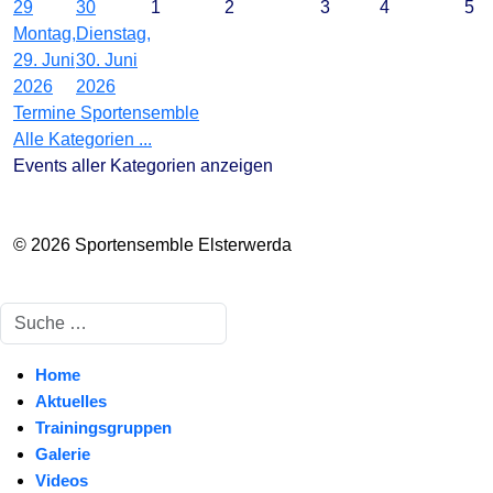
29
30
1
2
3
4
5
Montag,
Dienstag,
29. Juni
30. Juni
2026
2026
Termine Sportensemble
Alle Kategorien ...
Events aller Kategorien anzeigen
© 2026 Sportensemble Elsterwerda
Suchen
Home
Aktuelles
Trainingsgruppen
Galerie
Videos