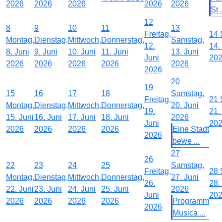
2026
2026
2026
2026
2026
St .
12
8
9
10
11
13
Freitag,
14
Montag,
Dienstag,
Mittwoch,
Donnerstag,
Samstag,
12.
14.
8. Juni
9. Juni
10. Juni
11. Juni
13. Juni
Juni
20
2026
2026
2026
2026
2026
2026
20
19
15
16
17
18
Samstag,
Freitag,
21
Montag,
Dienstag,
Mittwoch,
Donnerstag,
20. Juni
19.
21.
15. Juni
16. Juni
17. Juni
18. Juni
2026
Juni
20
2026
2026
2026
2026
Eine Stadt
2026
bewe ...
27
26
22
23
24
25
Samstag,
Freitag,
28
Montag,
Dienstag,
Mittwoch,
Donnerstag,
27. Juni
26.
28.
22. Juni
23. Juni
24. Juni
25. Juni
2026
Juni
20
2026
2026
2026
2026
Programm
2026
Musica ...